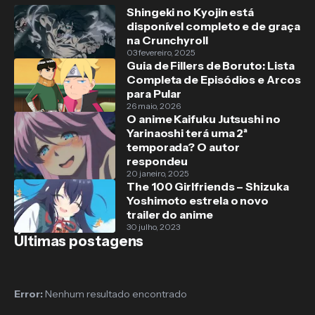
Shingeki no Kyojin está
disponível completo e de graça
na Crunchyroll
03 fevereiro, 2025
Guia de Fillers de Boruto: Lista
Completa de Episódios e Arcos
para Pular
26 maio, 2026
O anime Kaifuku Jutsushi no
Yarinaoshi terá uma 2ª
temporada? O autor
respondeu
20 janeiro, 2025
The 100 Girlfriends – Shizuka
Yoshimoto estrela o novo
trailer do anime
30 julho, 2023
Últimas postagens
Error:
Nenhum resultado encontrado