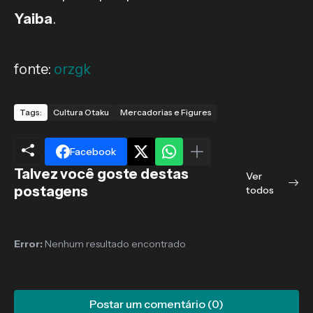
Yaiba
.
fonte:
orzgk
Tags:
Cultura Otaku
Mercadorias e Figures
Facebook
Talvez você goste destas
Ver
postagens
todos
Error:
Nenhum resultado encontrado
Postar um comentário (0)