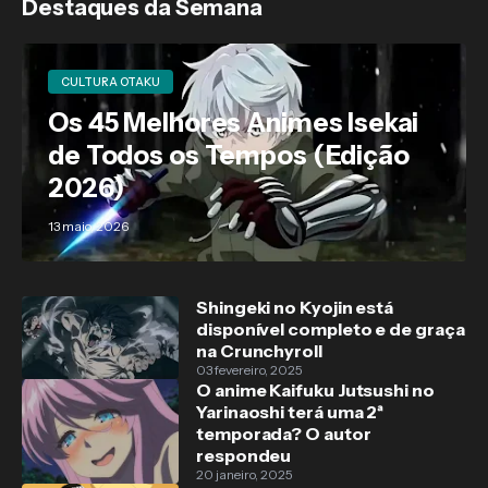
Destaques da Semana
CULTURA OTAKU
Os 45 Melhores Animes Isekai
de Todos os Tempos (Edição
2026)
13 maio, 2026
Shingeki no Kyojin está
disponível completo e de graça
na Crunchyroll
03 fevereiro, 2025
O anime Kaifuku Jutsushi no
Yarinaoshi terá uma 2ª
temporada? O autor
respondeu
20 janeiro, 2025