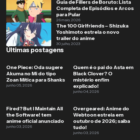
Guia de Fillers de Boruto: Lista
Completa de Episódios e Arcos
para Pular
26 maio, 2026
The 100 Girlfriends – Shizuka
Yoshimoto estrela o novo
trailer do anime
30 julho, 2023
Últimas postagens
One Piece: Oda sugere
Quem é o pai do Asta em
Akuma no Mi do tipo
Black Clover? O
Zoan Mítica para Shanks
mistério enfim
junho 05, 2026
explicado!
junho 04, 2026
Fired? But I Maintain All
Overgeared: Anime do
the Software! tem
Webtoon estreia em
anime oficial anunciado
outubro de 2026; saiba
junho 03, 2026
tudo!
junho 03, 2026