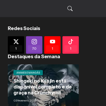
Redes Sociais
1
70
1
1
Destaques da Semana
ANIMES E MANGÁS
Shingeki no Kyojin está
disponível completo e de
graça na Crunchyroll
03 fevereiro, 2025