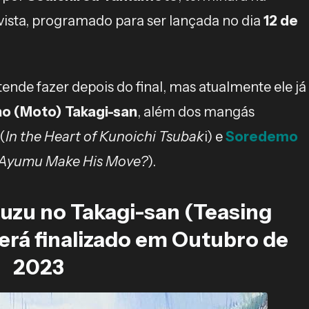
vista, programado para ser lançada no dia
12 de
ende fazer depois do final, mas atualmente ele já
no (Moto) Takagi-san
, além dos mangás
(
In the Heart of Kunoichi Tsubak
i) e
Soredemo
 Ayumu Make His Move?
).
uzu no Takagi-san (Teasing
erá finalizado em Outubro de
2023