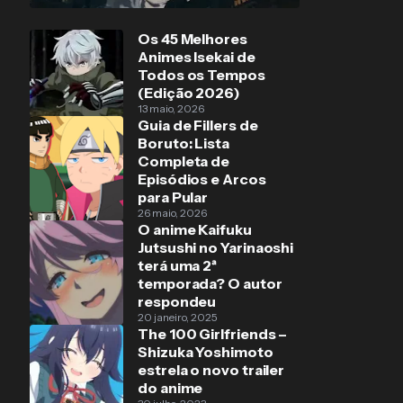
Os 45 Melhores
Animes Isekai de
Todos os Tempos
(Edição 2026)
13 maio, 2026
Guia de Fillers de
Boruto: Lista
Completa de
Episódios e Arcos
para Pular
26 maio, 2026
O anime Kaifuku
Jutsushi no Yarinaoshi
terá uma 2ª
temporada? O autor
respondeu
20 janeiro, 2025
The 100 Girlfriends –
Shizuka Yoshimoto
estrela o novo trailer
do anime