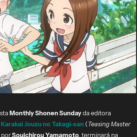
sta
Monthly Shonen Sunday
da editora
á
Karakai Jouzu no Takagi-san
(
Teasing Master
o por
Souichirou Yamamoto
, terminará na