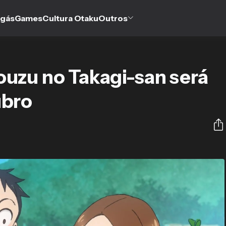
gás
Games
Cultura Otaku
Outros
ouzu no Takagi-san será
ubro