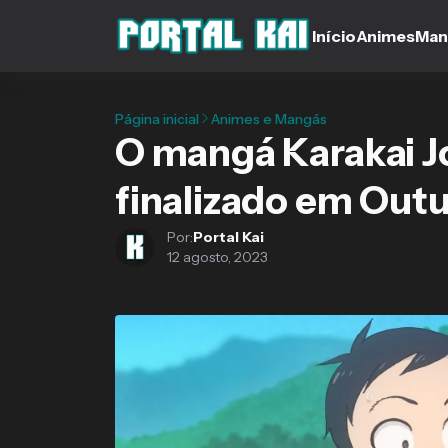
Início
Animes
Man
Página inicial
Animes e Mangás
O mangá Karakai J
finalizado em Out
Por:
Portal Kai
12 agosto, 2023