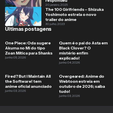
respondeu
20 janeiro, 2025
The 100 Girlfriends – Shizuka
Yoshimoto estrela o novo
trailer do anime
30 julho, 2023
Últimas postagens
One Piece: Oda sugere
Quem é o pai do Asta em
Akuma no Mi do tipo
Black Clover? O
Zoan Mítica para Shanks
mistério enfim
junho 05, 2026
explicado!
junho 04, 2026
Fired? But I Maintain All
Overgeared: Anime do
the Software! tem
Webtoon estreia em
anime oficial anunciado
outubro de 2026; saiba
junho 03, 2026
tudo!
junho 03, 2026