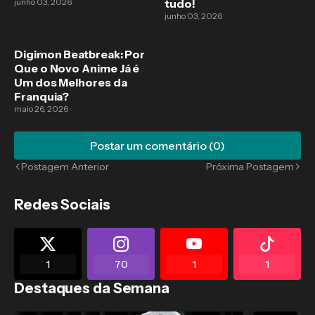
junho 03, 2026
tudo!
junho 03, 2026
Digimon Beatbreak: Por
Que o Novo Anime Já é
Um dos Melhores da
Franquia?
maio 26, 2026
Postar um comentário (0)
Postagem Anterior
Próxima Postagem
Redes Sociais
1
70
1
1
Destaques da Semana