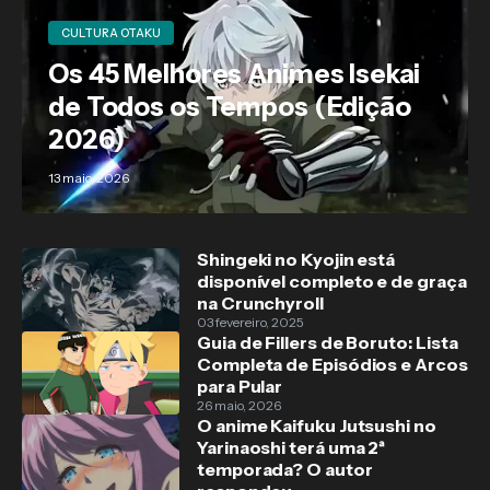
CULTURA OTAKU
Os 45 Melhores Animes Isekai
de Todos os Tempos (Edição
2026)
13 maio, 2026
Shingeki no Kyojin está
disponível completo e de graça
na Crunchyroll
03 fevereiro, 2025
Guia de Fillers de Boruto: Lista
Completa de Episódios e Arcos
para Pular
26 maio, 2026
O anime Kaifuku Jutsushi no
Yarinaoshi terá uma 2ª
temporada? O autor