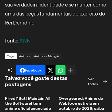
sua verdadeira identidade e se manter como
uma das peças fundamentais do exército do
Rei Demônio.
fonte:
ANN
Tags:
Animes
Animes e Mangás
Facebook
Talvez você goste destas
Ver
postagens
todos
Fired? But I Maintain All
Overgeared: Anime do
the Software! tem
Webtoon estreia em
anime oficial anunciado
outubro de 2026; saiba