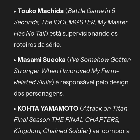
Touko Machida
(
Battle Game in 5
Seconds, The IDOLM@STER, My Master
Has No Tail
) está supervisionando os
roteiros da série.
Masami Sueoka
(
I've Somehow Gotten
Stronger When I Improved My Farm-
Related Skills
) é responsável pelo design
dos personagens.
KOHTA YAMAMOTO
(
Attack on Titan
Final Season THE FINAL CHAPTERS,
Kingdom, Chained Soldier
) vai compor a