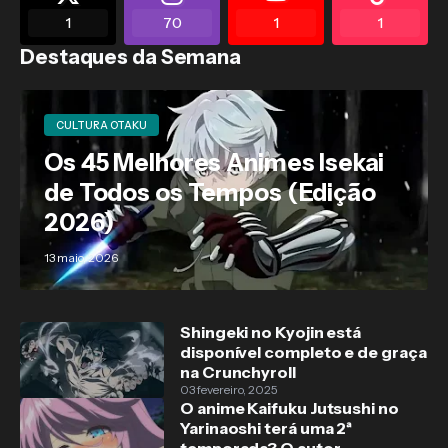
1
70
1
1
Destaques da Semana
CULTURA OTAKU
Os 45 Melhores Animes Isekai
de Todos os Tempos (Edição
2026)
13 maio, 2026
Shingeki no Kyojin está
disponível completo e de graça
na Crunchyroll
03 fevereiro, 2025
O anime Kaifuku Jutsushi no
Yarinaoshi terá uma 2ª