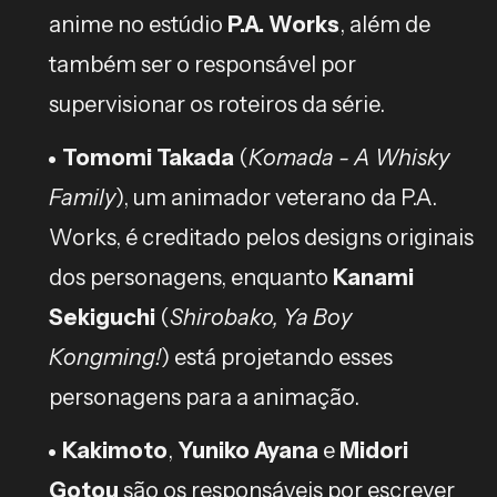
anime no estúdio
P.A. Works
, além de
também ser o responsável por
supervisionar os roteiros da série.
Tomomi Takada
(
Komada - A Whisky
Family
), um animador veterano da P.A.
Works, é creditado pelos designs originais
dos personagens, enquanto
Kanami
Sekiguchi
(
Shirobako, Ya Boy
Kongming!
) está projetando esses
personagens para a animação.
Kakimoto
,
Yuniko Ayana
e
Midori
Gotou
são os responsáveis por escrever