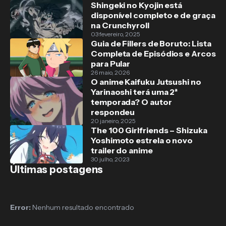
Shingeki no Kyojin está
disponível completo e de graça
na Crunchyroll
03 fevereiro, 2025
Guia de Fillers de Boruto: Lista
Completa de Episódios e Arcos
para Pular
26 maio, 2026
O anime Kaifuku Jutsushi no
Yarinaoshi terá uma 2ª
temporada? O autor
respondeu
20 janeiro, 2025
The 100 Girlfriends – Shizuka
Yoshimoto estrela o novo
trailer do anime
30 julho, 2023
Últimas postagens
Error:
Nenhum resultado encontrado