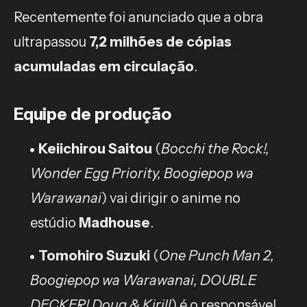
Recentemente foi anunciado que a obra
ultrapassou
7,2 milhões de cópias
acumuladas em circulação
.
Equipe de produção
Keiichirou Saitou
(
Bocchi the Rock!,
Wonder Egg Priority, Boogiepop wa
Warawanai
) vai dirigir o anime no
estúdio
Madhouse
.
Tomohiro Suzuki
(
One Punch Man 2,
Boogiepop wa Warawanai, DOUBLE
DECKER! Doug & Kirill
) é o responsável