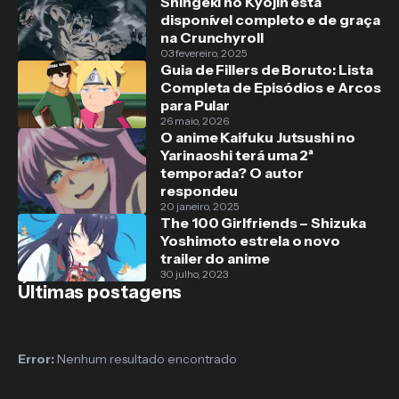
Shingeki no Kyojin está
disponível completo e de graça
na Crunchyroll
03 fevereiro, 2025
Guia de Fillers de Boruto: Lista
Completa de Episódios e Arcos
para Pular
26 maio, 2026
O anime Kaifuku Jutsushi no
Yarinaoshi terá uma 2ª
temporada? O autor
respondeu
20 janeiro, 2025
The 100 Girlfriends – Shizuka
Yoshimoto estrela o novo
trailer do anime
30 julho, 2023
Últimas postagens
Error:
Nenhum resultado encontrado