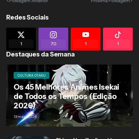
Postagem Anterior
Próxima Postagem
Redes Sociais
1
70
1
1
Destaques da Semana
CULTURA OTAKU
Os 45 Melhores Animes Isekai
de Todos os Tempos (Edição
2026)
13 maio, 2026