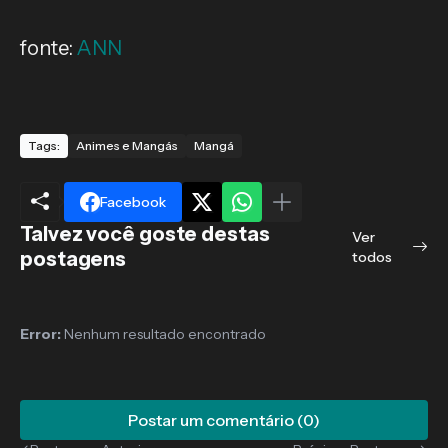
fonte:
ANN
Tags:
Animes e Mangás
Mangá
Facebook
Talvez você goste destas
Ver
postagens
todos
Error:
Nenhum resultado encontrado
Postar um comentário (0)