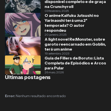
disponível completo e de graça
na Crunchyroll
03 fevereiro, 2025
O anime Kaifuku Jutsushi no
Yarinaoshi terá uma 2ª
temporada? O autor
respondeu
20 janeiro, 2025
A light novel Re:Monster, sobre
garoto reencarnado em Goblin,
terá um anime
19 setembro, 2023
Guia de Fillers de Boruto: Lista
Completa de Episódios e Arcos
para Pular
26 maio, 2026
Últimas postagens
Error:
Nenhum resultado encontrado