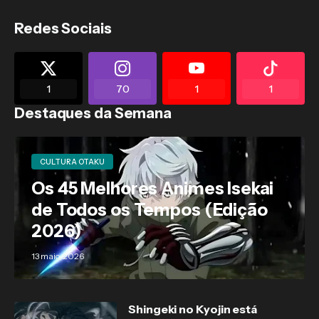
Redes Sociais
1
70
1
1
Destaques da Semana
CULTURA OTAKU
Os 45 Melhores Animes Isekai
de Todos os Tempos (Edição
2026)
13 maio, 2026
Shingeki no Kyojin está