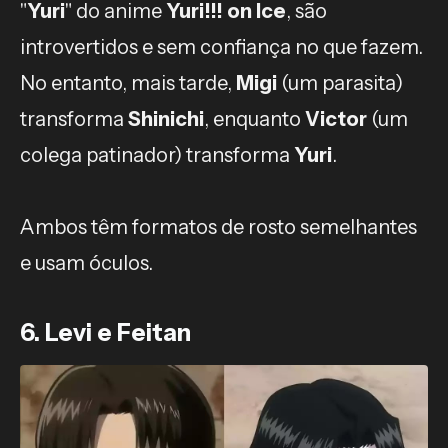
"
Yuri
" do anime
Yuri!!! on Ice
, são
introvertidos e sem confiança no que fazem.
No entanto, mais tarde,
Migi
(um parasita)
transforma
Shinichi
, enquanto
Victor
(um
colega patinador) transforma
Yuri
.
Ambos têm formatos de rosto semelhantes
e usam óculos.
6. Levi e Feitan