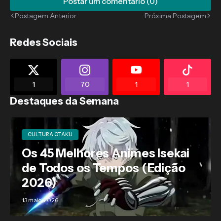
Postar um comentário (0)
Postagem Anterior
Próxima Postagem
Redes Sociais
1
70
1
1
Destaques da Semana
CULTURA OTAKU
Os 45 Melhores Animes Isekai
de Todos os Tempos (Edição
2026)
13 maio, 2026