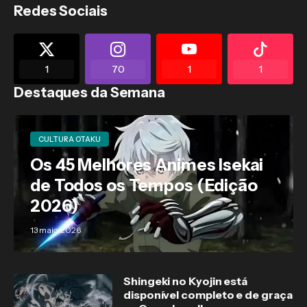
Redes Sociais
1
70
1
1
Destaques da Semana
CULTURA OTAKU
Os 45 Melhores Animes Isekai
de Todos os Tempos (Edição
2026)
13 maio, 2026
Shingeki no Kyojin está
disponível completo e de graça