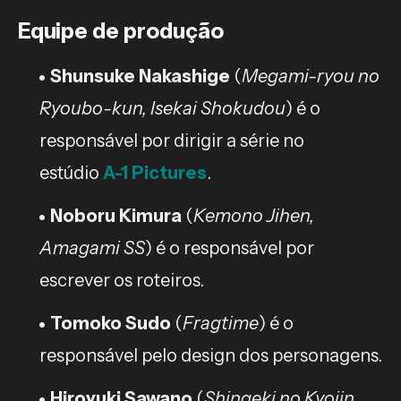
Equipe de produção
Shunsuke Nakashige
(
Megami-ryou no
Ryoubo-kun, Isekai Shokudou
) é o
responsável por dirigir a série no
estúdio
A-1 Pictures
.
Noboru Kimura
(
Kemono Jihen,
Amagami SS
) é o responsável por
escrever os roteiros.
Tomoko Sudo
(
Fragtime
) é o
responsável pelo design dos personagens.
Hiroyuki Sawano
(
Shingeki no Kyojin,