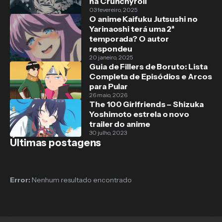
na Crunchyroll
03 fevereiro, 2025
O anime Kaifuku Jutsushi no
Yarinaoshi terá uma 2ª
temporada? O autor
respondeu
20 janeiro, 2025
Guia de Fillers de Boruto: Lista
Completa de Episódios e Arcos
para Pular
26 maio, 2026
The 100 Girlfriends – Shizuka
Yoshimoto estrela o novo
trailer do anime
30 julho, 2023
Últimas postagens
Error:
Nenhum resultado encontrado