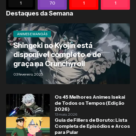
1
70
1
1
Destaques da Semana
ANIMES E MANGÁS
Shingeki no Kyojin está
disponível completo e de
graça na Crunchyroll
03 fevereiro, 2025
Os 45 Melhores Animes Isekai
de Todos os Tempos (Edição
2026)
13 maio, 2026
Guia de Fillers de Boruto: Lista
Completa de Episódios e Arcos
para Pular