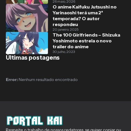
26 maio, 2026
O anime Kaifuku Jutsushi no
Yarinaoshi terá uma 2ª
temporada? O autor
respondeu
20 janeiro, 2025
The 100 Girlfriends – Shizuka
Yoshimoto estrela o novo
trailer do anime
30 julho, 2023
Últimas postagens
Error:
Nenhum resultado encontrado
Respeite o trabalho de nossos redatores, se quiser copiar ou