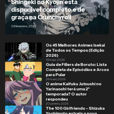
Shingeki no Kyojin está
disponível completo e de
graça na Crunchyroll
03 fevereiro, 2025
Os 45 Melhores Animes Isekai
de Todos os Tempos (Edição
2026)
13 maio, 2026
Guia de Fillers de Boruto: Lista
Completa de Episódios e Arcos
para Pular
26 maio, 2026
O anime Kaifuku Jutsushi no
Yarinaoshi terá uma 2ª
temporada? O autor
respondeu
20 janeiro, 2025
The 100 Girlfriends – Shizuka
Yoshimoto estrela o novo