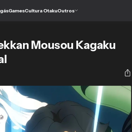
gás
Games
Cultura Otaku
Outros
 Gekkan Mousou Kagaku
al