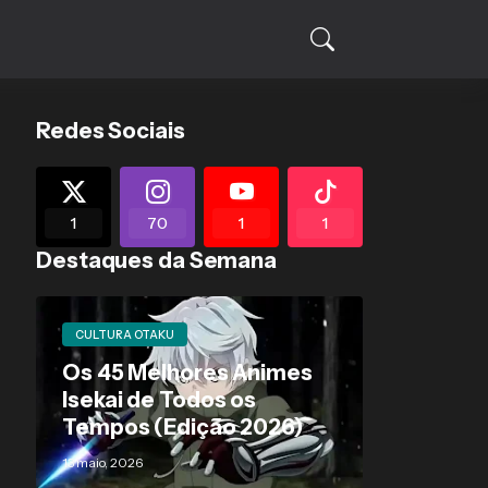
Redes Sociais
1
70
1
1
Destaques da Semana
CULTURA OTAKU
Os 45 Melhores Animes
Isekai de Todos os
Tempos (Edição 2026)
13 maio, 2026