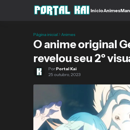
Início
Animes
Man
Página inicial
Animes
O anime original
revelou seu 2º visu
Por:
Portal Kai
25 outubro, 2023