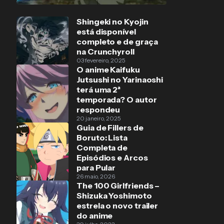
Shingeki no Kyojin
está disponível
completo e de graça
na Crunchyroll
03 fevereiro, 2025
O anime Kaifuku
Jutsushi no Yarinaoshi
terá uma 2ª
temporada? O autor
respondeu
20 janeiro, 2025
Guia de Fillers de
Boruto: Lista
Completa de
Episódios e Arcos
para Pular
26 maio, 2026
The 100 Girlfriends –
Shizuka Yoshimoto
estrela o novo trailer
do anime