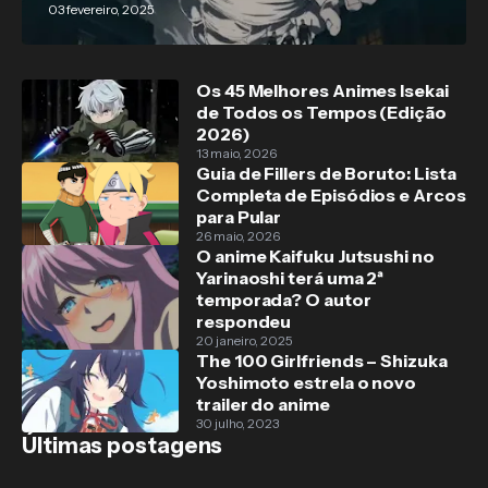
03 fevereiro, 2025
Os 45 Melhores Animes Isekai
de Todos os Tempos (Edição
2026)
13 maio, 2026
Guia de Fillers de Boruto: Lista
Completa de Episódios e Arcos
para Pular
26 maio, 2026
O anime Kaifuku Jutsushi no
Yarinaoshi terá uma 2ª
temporada? O autor
respondeu
20 janeiro, 2025
The 100 Girlfriends – Shizuka
Yoshimoto estrela o novo
trailer do anime
30 julho, 2023
Últimas postagens