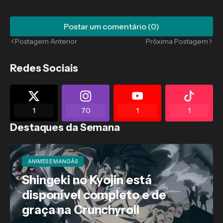
Postar um comentário (0)
Postagem Anterior
Próxima Postagem
Redes Sociais
1
70
1
1
Destaques da Semana
ANIMES E MANGÁS
Shingeki no Kyojin está
disponível completo e de
graça na Crunchyroll