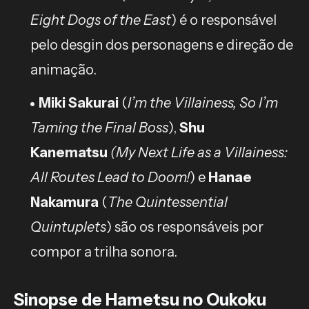
Eight Dogs of the East
) é o responsável
pelo desgin dos personagens e direção de
animação.
Miki Sakurai
(
I’m the Villainess, So I’m
Taming the Final Boss
),
Shu
Kanematsu
(My Next Life as a Villainess:
All Routes Lead to Doom!
) e
Hanae
Nakamura
(
The Quintessential
Quintuplets
) são os responsáveis por
compor a trilha sonora.
Sinopse de Hametsu no Oukoku