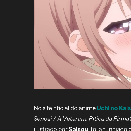
No site oficial do anime
Uchi no Kai
Senpai / A Veterana Pitica da Firma
ilustrado por
Saisou
, foi anunciado 