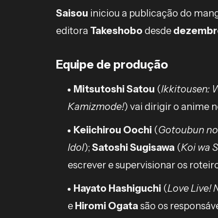
Saisou
iniciou a publicação do man
editora
Takeshobo
desde
dezembro
Equipe de produção
Mitsutoshi Satou
(
Ikkitousen: 
Kamizmode!
) vai dirigir o anime 
Keiichirou Oochi
(
Gotoubun n
Idol
);
Satoshi Sugisawa
(
Koi wa S
escrever e supervisionar os roteir
Hayato Hashiguchi
(
Love Live! 
e
Hiromi Ogata
são os responsáve