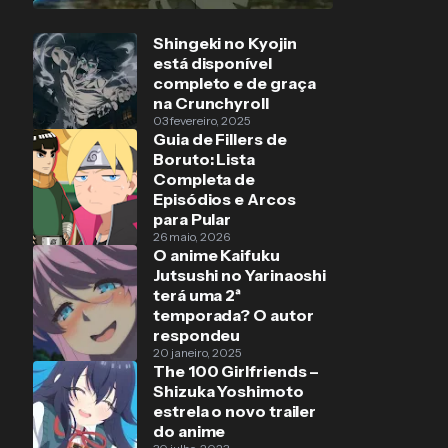
Shingeki no Kyojin
está disponível
completo e de graça
na Crunchyroll
03 fevereiro, 2025
Guia de Fillers de
Boruto: Lista
Completa de
Episódios e Arcos
para Pular
26 maio, 2026
O anime Kaifuku
Jutsushi no Yarinaoshi
terá uma 2ª
temporada? O autor
respondeu
20 janeiro, 2025
The 100 Girlfriends –
Shizuka Yoshimoto
estrela o novo trailer
do anime