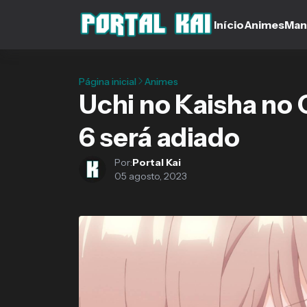
Início
Animes
Man
Página inicial
Animes
Uchi no Kaisha no 
6 será adiado
Por:
Portal Kai
05 agosto, 2023