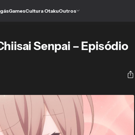
gás
Games
Cultura Otaku
Outros
Chiisai Senpai – Episódio