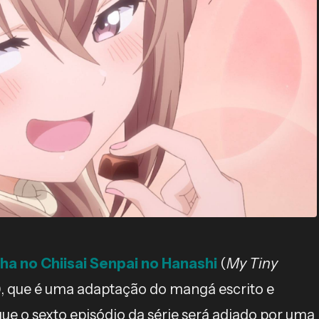
sha no Chiisai Senpai no Hanashi
(
My Tiny
), que é uma adaptação do mangá escrito e
que o sexto episódio da série será adiado por uma