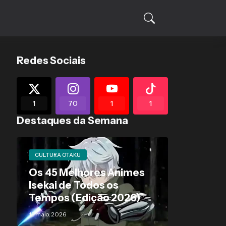
Redes Sociais
1
70
1
1
Destaques da Semana
CULTURA OTAKU
Os 45 Melhores Animes
Isekai de Todos os
Tempos (Edição 2026)
13 maio, 2026