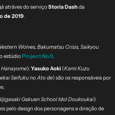
gá atráves do serviço
Storia Dash
da
 de 2019
.
Western Wolves, Bakumatsu Crisis, Saikyou
no estúdio
Project No.9
.
o Hanayome
);
Yasuko Aoki
(
Kami Kuzu
ekai Seifuku no Ato de
) são os responsáveis por
os.
Nijigasaki Gakuen School Idol Doukoukai
)
is pelo design dos personagens e direção de