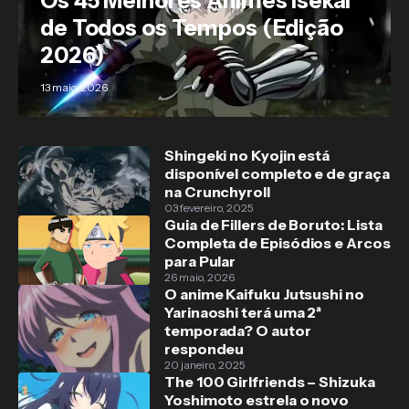
Os 45 Melhores Animes Isekai
de Todos os Tempos (Edição
2026)
13 maio, 2026
Shingeki no Kyojin está
disponível completo e de graça
na Crunchyroll
03 fevereiro, 2025
Guia de Fillers de Boruto: Lista
Completa de Episódios e Arcos
para Pular
26 maio, 2026
O anime Kaifuku Jutsushi no
Yarinaoshi terá uma 2ª
temporada? O autor
respondeu
20 janeiro, 2025
The 100 Girlfriends – Shizuka
Yoshimoto estrela o novo