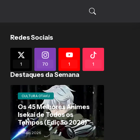
Redes Sociais
1
70
1
1
Destaques da Semana
CULTURA OTAKU
Os 45 Melhores Animes
Isekai de Todos os
Tempos (Edição 2026)
13 maio, 2026