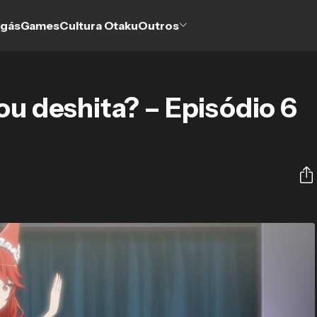
gás
Games
Cultura Otaku
Outros
ou deshita? – Episódio 6