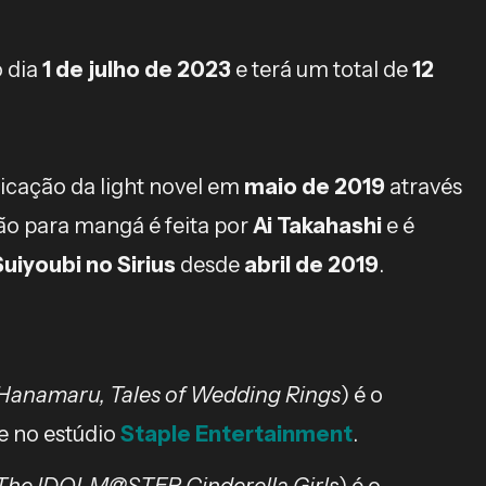
o dia
1 de julho de 2023
e terá um total de
12
blicação da light novel em
maio de 2019
através
o para mangá é feita por
Ai Takahashi
e é
Suiyoubi no Sirius
desde
abril de 2019
.
Hanamaru, Tales of Wedding Rings
) é o
e no estúdio
Staple Entertainment
.