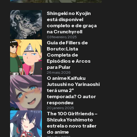
Shingeki no Kyojin
está disponível
completo e de graça
na Crunchyroll
03 fevereiro, 2025
Guia de Fillers de
Boruto: Lista
Completa de
Episódios e Arcos
para Pular
26 maio, 2026
O anime Kaifuku
Jutsushi no Yarinaoshi
terá uma 2ª
temporada? O autor
respondeu
20 janeiro, 2025
The 100 Girlfriends –
Shizuka Yoshimoto
estrela o novo trailer
do anime