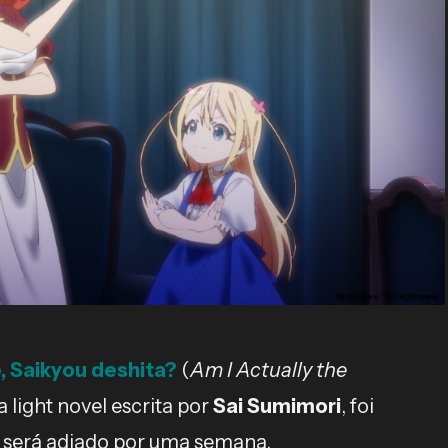
e, Saikyou deshita?
(
Am I Actually the
 light novel escrita por
Sai Sumimori
, foi
e será adiado por uma semana.